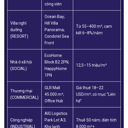
công viên
Ocean Bay;
Villa nghỉ
Hill Villa
Từ 55–400 m²; cam
dưỡng
Panorama;
kết 6–8%/năm
(RESORT)
Condotel Sea
Front
EcoHome
Nhà ở xã hội
Block B2 2PN;
12,5–15 triệu/m²
(SOCIAL)
HappyHome
1PN
GLR Mall
Giá thuê 18–22
Thương mại
45.000 m²;
USD/m²; có mục “Liên
(COMMERCIAL)
Office Hub
hệ”
AIG Logistics
Công nghiệp
Park Lot A3;
Thuê 50 năm; diện tích
(INDUSTRIAL)
Kho lạnh
8.000 m²+