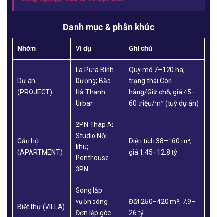
Danh mục & phân khúc
Nhóm
Ví dụ
Ghi chú
La Pura Bình
Quy mô 7–120 ha;
Dự án
Dương; Bắc
trạng thái Còn
(PROJECT)
Hà Thanh
hàng/Giữ chỗ; giá 45–
Urban
60 triệu/m² (tuỳ dự án)
2PN Tháp A;
Studio Nội
Căn hộ
Diện tích 38–160 m²;
khu;
(APARTMENT)
giá 1,45–12,8 tỷ
Penthouse
3PN
Song lập
vườn sông;
Đất 250–420 m²; 7,9–
Biệt thự (VILLA)
Đơn lập góc
26 tỷ