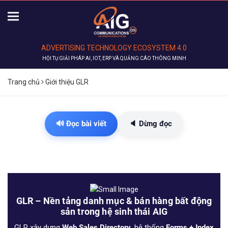
ADVERTISING TECHNOLOGY ECOSYSTEM 4.0
HỘI TỤ GIẢI PHÁP AI, IOT, ERP VÀ QUẢNG CÁO THÔNG MINH
Trang chủ
Giới thiệu GLR
🔊 Đọc bài viết
🔈 Dừng đọc
GLR – Nền tảng danh mục & bán hàng bất động
sản trong hệ sinh thái AIG
GLR xây dựng
Web Sales Directory
, hệ thống
Forms + Index