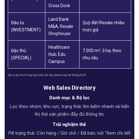
Cross Dock
Land Bank
Đầu tư
Quỹ đất/Resale nhiều
M&A; Resale
(INVESTMENT)
mức giá
Shophouse
Healthcare
Đặc thù
7.000 m²; 3 ha; theo
Hub; Edu
(SPECIAL)
nhu cầu
Campus
Các ví dụ minh họa dựa trên dữ liệu demo của hệ thống GLR.
Web Sales Directory
Danh mục & Bộ lọc
Lọc theo nhóm, khu vực, trạng thái; tìm kiếm nhanh và hiển
thị thẻ sản phẩm đầy đủ thông tin.
Trải nghiệm thẻ
Pill trạng thái: Còn hàng / Giữ chỗ / Đã bán; nút “Xem chi tiết