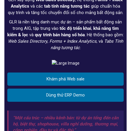
Analytics
và các
tab tính năng tương tác
giúp chuẩn hóa
quy trình và tăng tốc chuyển đổi số cho mảng bất động sản.
GLR là nền tảng danh mục dự án – sản phẩm bất động sản
trong AIG, tập trung vào
tốc độ triển khai
,
khả năng tìm
kiếm & lọc
và
quy trình bán hàng số hóa
. Hệ thống bao gồm:
Web Sales Directory
,
Forms + Index Analytics
, và
Tabs Tính
năng tương tác
.
Khám phá Web sale
Dùng thử ERP Demo
“Một cấu trúc – nhiều kênh bán: từ dự án tổng đến căn
hộ, biệt thự, shophouse, villa nghỉ dưỡng, thương mại,
công nghiệp, đầu tư và đặc thù.”